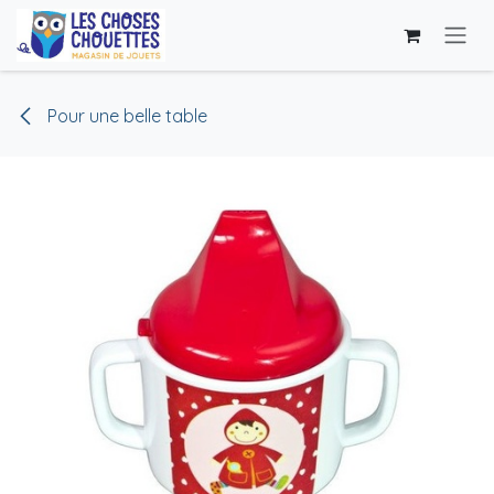
Se rendre au contenu
Pour une belle table