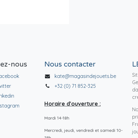
vez-nous
Nous contacter
L
Si
acebook
kate@magasindejouets.be
Ge
witter
+32 (0) 71 852-325
da
inkedin
cr
Horaire d'ouverture :
nstagram
No
pr
Mardi 14-18h
Fr
Mercredi, jeudi, vendredi et samedi 10-
jo
18h