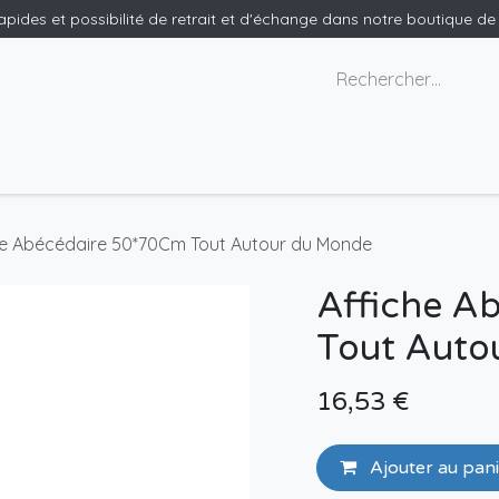
rapides et possibilité de retrait et d'échange dans notre boutique d
x géants
Nous contacter
he Abécédaire 50*70Cm Tout Autour du Monde
Affiche A
Tout Auto
16,53
€
Ajouter au pan