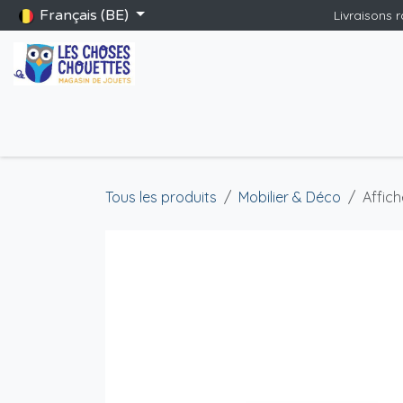
Se rendre au contenu
Français (BE)
Livraisons 
Accueil
Boutique
Catalogue Saint-Nicolas
Blog
Jeu
Tous les produits
Mobilier & Déco
Affic