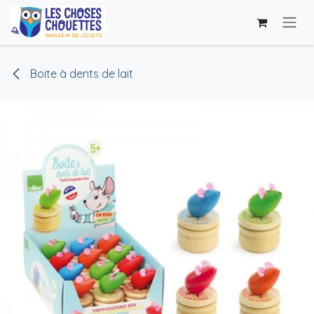
Se rendre au contenu
Boite à dents de lait