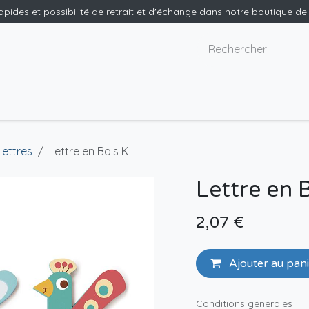
rapides et possibilité de retrait et d'échange dans notre boutique d
x géants
Nous contacter
lettres
Lettre en Bois K
Lettre en 
2,07
€
Ajouter au pan
Conditions générales