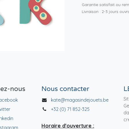
Garantie satisfait ou re
Livraison : 2-3 jours ouv
vez-nous
Nous contacter
L
Si
acebook
kate@magasindejouets.be
Ge
witter
+32 (0) 71 852-325
da
inkedin
cr
Horaire d'ouverture :
nstagram