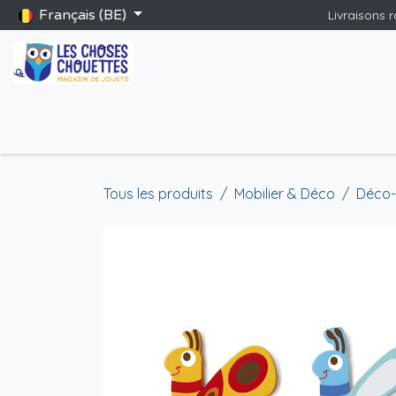
Se rendre au contenu
Français (BE)
Livraisons 
Accueil
Boutique
Catalogue Saint-Nicolas
Blog
Jeu
Tous les produits
Mobilier & Déco
Déco-