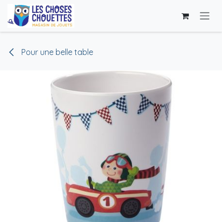
Se rendre au contenu
Pour une belle table