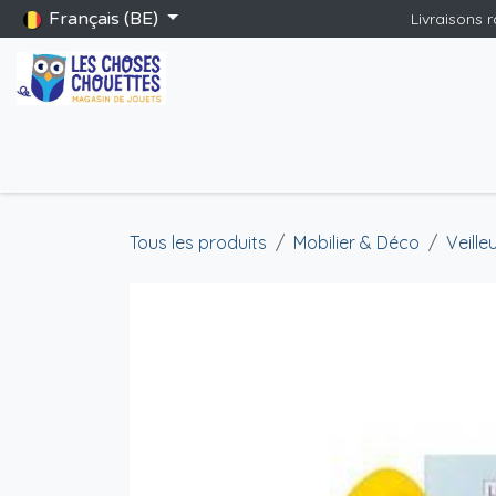
Se rendre au contenu
Français (BE)
Livraisons 
Accueil
Boutique
Catalogue Saint-Nicolas
Blog
Jeu
Tous les produits
Mobilier & Déco
Veille