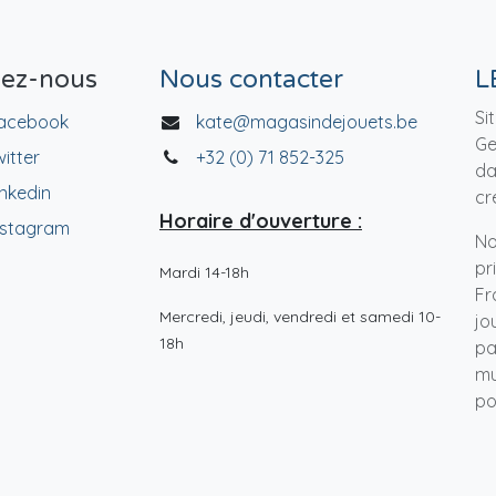
vez-nous
Nous contacter
L
Si
acebook
kate@magasindejouets.be
Ge
witter
+32 (0) 71 852-325
da
inkedin
cr
Horaire d'ouverture :
nstagram
No
pr
Mardi 14-18h
Fr
Mercredi, jeudi, vendredi et samedi 10-
jo
18h
pa
mu
po