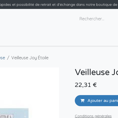
rapides et possibilité de retrait et d'échange dans notre boutique d
x géants
Nous contacter
use
Veilleuse Joy Étoile
Veilleuse J
22,31
€
Ajouter au pan
Conditions générales