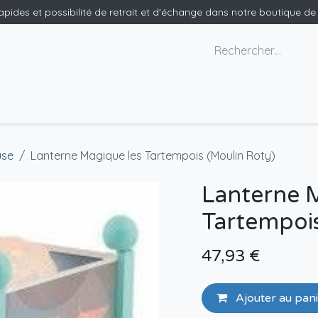
rapides et possibilité de retrait et d'échange dans notre boutique d
x géants
Nous contacter
use
Lanterne Magique les Tartempois (Moulin Roty)
Lanterne 
Tartempois
47,93
€
Ajouter au pan