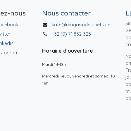
vez-nous
Nous contacter
L
Si
acebook
kate@magasindejouets.be
Ge
witter
+32 (0) 71 852-325
da
inkedin
cr
Horaire d'ouverture :
nstagram
No
pr
Mardi 14-18h
Fr
Mercredi, jeudi, vendredi et samedi 10-
jo
18h
pa
mu
po