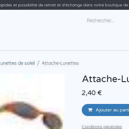
rapides et possibilité de retrait et d'échange dans notre boutique d
x géants
Nous contacter
Lunettes de soleil
Attache-Lunettes
Attache-L
2,40
€
Ajouter au pan
Conditions générales