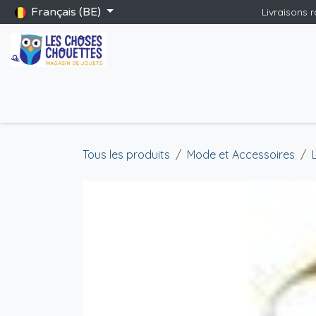
Se rendre au contenu
Français (BE)
Livraisons 
Accueil
Boutique
Catalogue Saint-Nicolas
Blog
Jeu
Tous les produits
Mode et Accessoires