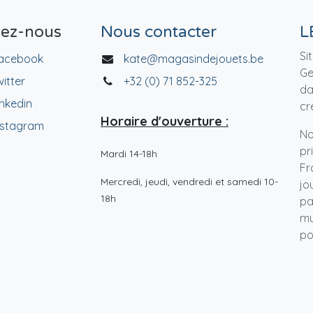
vez-nous
Nous contacter
L
Si
acebook
kate@magasindejouets.be
Ge
witter
+32 (0) 71 852-325
da
inkedin
cr
Horaire d'ouverture :
nstagram
No
pr
Mardi 14-18h
Fr
Mercredi, jeudi, vendredi et samedi 10-
jo
18h
pa
mu
po