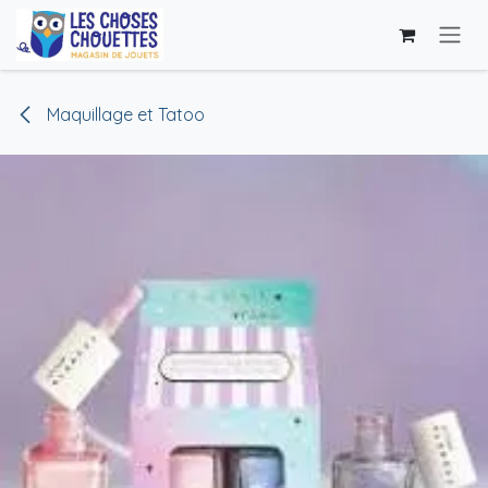
Se rendre au contenu
Maquillage et Tatoo