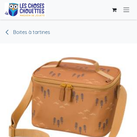
Se rendre au contenu
Boites à tartines