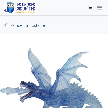
Se rendre au contenu
Monde Fantastique