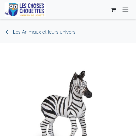
Se rendre au contenu
Les Animaux et leurs univers