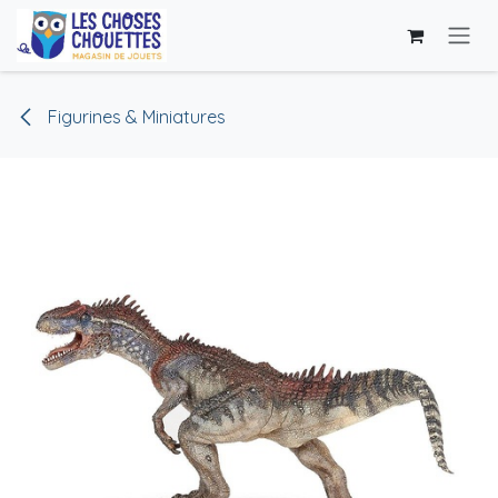
Se rendre au contenu
Figurines & Miniatures