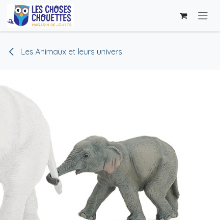
Se rendre au contenu
Les Animaux et leurs univers