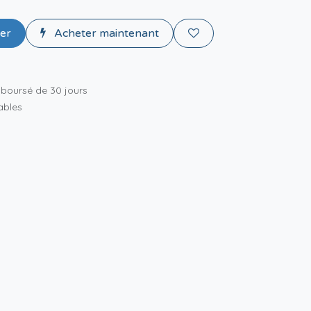
ier
Acheter maintenant
mboursé de 30 jours
rables