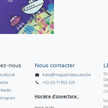
vez-nous
Nous contacter
L
Si
acebook
kate@magasindejouets.be
Ge
witter
+32 (0) 71 852-325
da
inkedin
cr
Horaire d'ouverture :
nstagram
No
pr
Mardi 14-18h