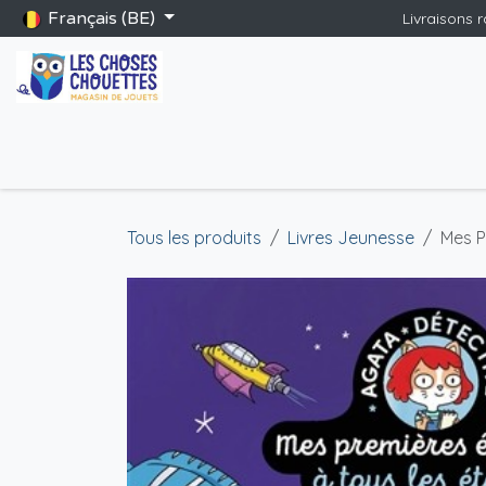
Se rendre au contenu
Français (BE)
Livraisons 
Accueil
Boutique
Catalogue Saint-Nicolas
Blog
Jeu
Tous les produits
Livres Jeunesse
Mes P