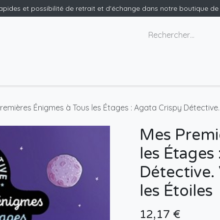
rapides et possibilité de retrait et d'échange dans notre boutique d
x géants
Nous contacter
remières Énigmes à Tous les Étages : Agata Crispy Détective. V
Mes Premi
les Étages
Détective.
les Étoiles
12,17
€