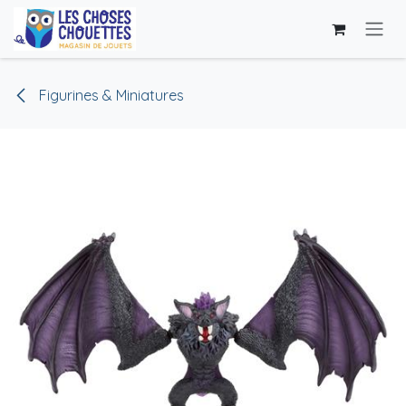
Se rendre au contenu
Figurines & Miniatures