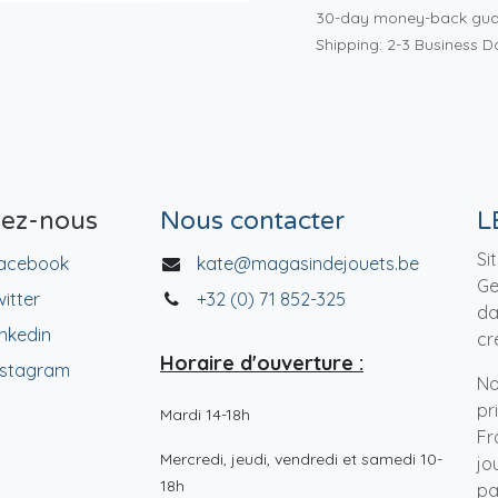
30-day money-back gua
Shipping: 2-3 Business D
vez-nous
Nous contacter
L
Si
acebook
kate@magasindejouets.be
Ge
witter
+32 (0) 71 852-325
da
inkedin
cr
Horaire d'ouverture :
nstagram
No
pr
Mardi 14-18h
Fr
Mercredi, jeudi, vendredi et samedi 10-
jo
18h
pa