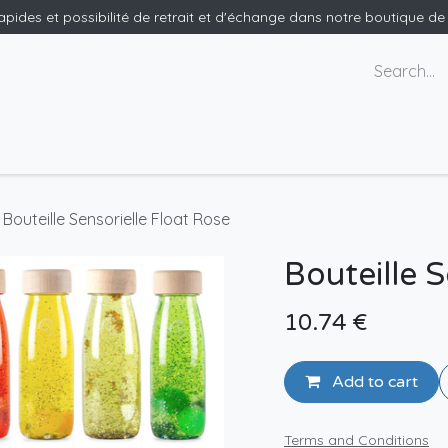
rapides et possibilité de retrait et d'échange dans notre boutique d
ants
Nous contacter
Bouteille Sensorielle Float Rose
Bouteille S
10.74
€
Add to cart
Terms and Conditions