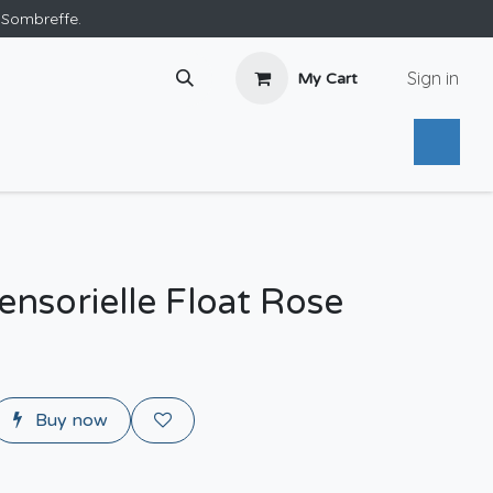
e Sombreffe.
Sign in
My Cart
ensorielle Float Rose
Buy now