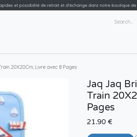
rapides et possibilité de retrait et d'échange dans notre boutique d
ants
Nous contacter
 Train 20X20Cm, Livre avec 8 Pages
Jaq Jaq Br
Train 20X2
Pages
21.90
€