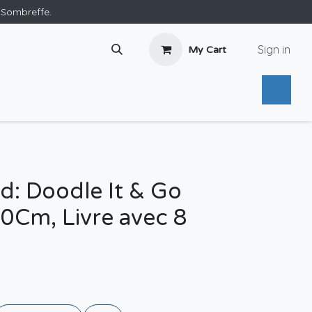
e Sombreffe.
Sign in
My Cart
id: Doodle It & Go
0Cm, Livre avec 8