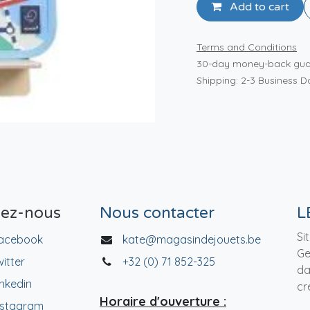
Add to cart
Terms and Conditions
30-day money-back gua
Shipping: 2-3 Business D
vez-nous
Nous contacter
L
Si
acebook
kate@magasindejouets.be
Ge
witter
+32 (0) 71 852-325
da
inkedin
cr
Horaire d'ouverture :
nstagram