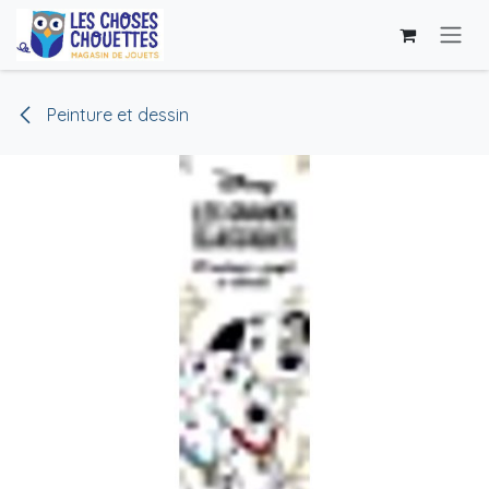
Skip to Content
Peinture et dessin