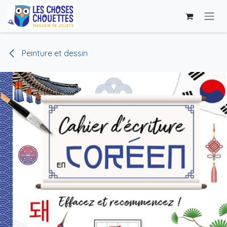
Skip to Content
Peinture et dessin