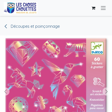
Skip to Content
Découpes et poinçonnage