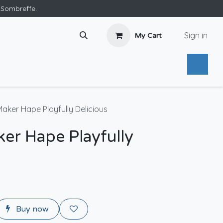
e Sombreffe.
Sign in
My Cart
aker Hape Playfully Delicious
er Hape Playfully
Buy now