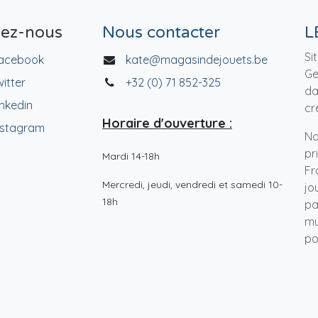
vez-nous
Nous contacter
L
Si
acebook
kate@magasindejouets.be
Ge
witter
+32 (0) 71 852-325
da
inkedin
cr
Horaire d'ouverture :
nstagram
No
pr
Mardi 14-18h
Fr
Mercredi, jeudi, vendredi et samedi 10-
jo
18h
pa
mu
po