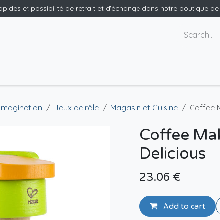
rapides et possibilité de retrait et d'échange dans notre boutique d
ants
Nous contacter
 Imagination
Jeux de rôle
Magasin et Cuisine
Coffee M
Coffee Mak
Delicious
23.06
€
Add to cart