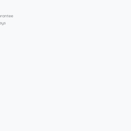
rantee
ays