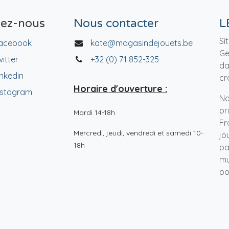
vez-nous
Nous contacter
L
Si
acebook
kate@magasindejouets.be
Ge
witter
+32 (0) 71 852-325
da
inkedin
cr
Horaire d'ouverture :
nstagram
No
pr
Mardi 14-18h
Fr
Mercredi, jeudi, vendredi et samedi 10-
jo
18h
pa
mu
po