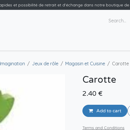
rapides et possibilité de retrait et d'échange dans notre boutique d
ants
Nous contacter
 Imagination
Jeux de rôle
Magasin et Cuisine
Carotte
Carotte
2.40
€
Add to cart
Terms and Conditions