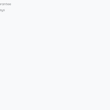
rantee
ays