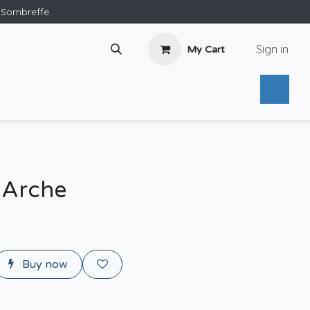
e Sombreffe.
Sign in
My Cart
 Arche
Buy now