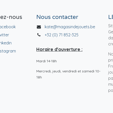
vez-nous
Nous contacter
L
Si
acebook
kate@magasindejouets.be
Ge
witter
+32 (0) 71 852-325
da
inkedin
cr
Horaire d'ouverture :
nstagram
No
pr
Mardi 14-18h
Fr
Mercredi, jeudi, vendredi et samedi 10-
jo
18h
pa
mu
po