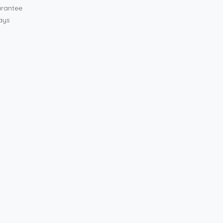
rantee
ays