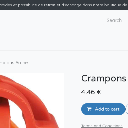
rapides et possibilité de retrait et d'échange dans notre boutique d
ants
Nous contacter
mpons Arche
Crampons
4.46
€
Add to cart
Terms and Conditions