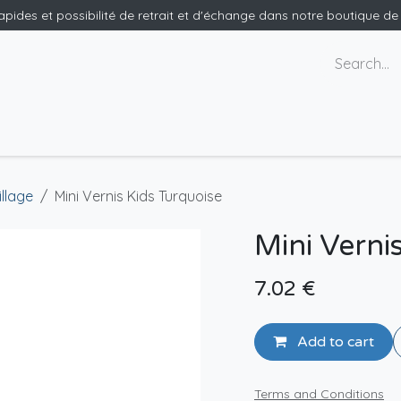
rapides et possibilité de retrait et d'échange dans notre boutique d
ants
Nous contacter
llage
Mini Vernis Kids Turquoise
Mini Verni
7.02
€
Add to cart
Terms and Conditions