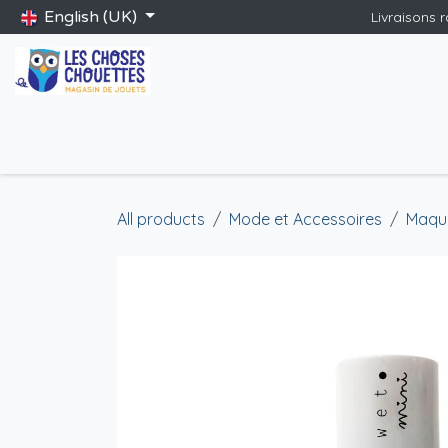
Skip to Content
English (UK)
Livraisons 
Accueil
Shop
Catalogue Saint-Nicolas
Blog
Jeux gé
All products
Mode et Accessoires
Maqui