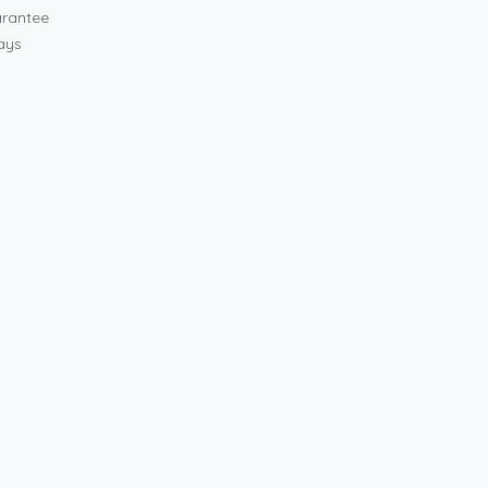
rantee
ays