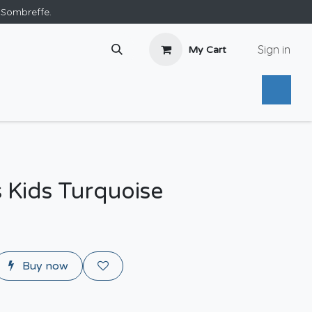
e Sombreffe.
Sign in
My Cart
s Kids Turquoise
Buy now