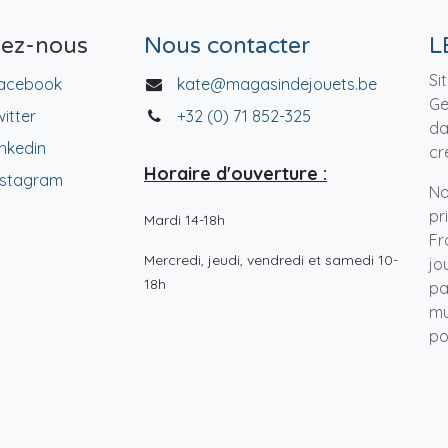
vez-nous
Nous contacter
L
Si
acebook
kate@magasindejouets.be
Ge
witter
+32 (0) 71 852-325
da
inkedin
cr
Horaire d'ouverture :
nstagram
No
pr
Mardi 14-18h
Fr
Mercredi, jeudi, vendredi et samedi 10-
jo
18h
pa
mu
po