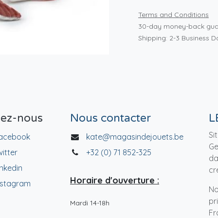
Terms and Conditions
30-day money-back gua
Shipping: 2-3 Business D
vez-nous
Nous contacter
L
Si
acebook
kate@magasindejouets.be
Ge
witter
+32 (0) 71 852-325
da
inkedin
cr
Horaire d'ouverture :
nstagram
No
pr
Mardi 14-18h
Fr