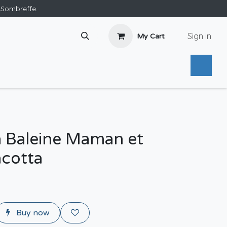
e Sombreffe.
Sign in
My Cart
la Baleine Maman et
acotta
Buy now