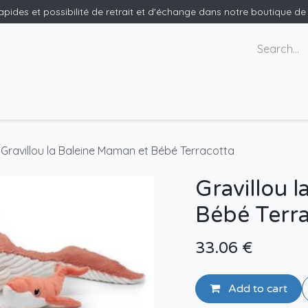
rapides et possibilité de retrait et d'échange dans notre boutique d
ants
Nous contacter
Gravillou la Baleine Maman et Bébé Terracotta
Gravillou 
Bébé Terr
33.06
€
Add to cart