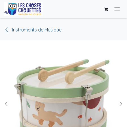
Skip to Content
Instruments de Musique