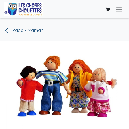
Se rendre au contenu
Papa - Maman