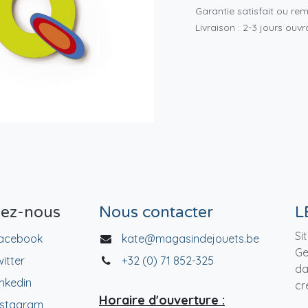
Garantie satisfait ou re
Livraison : 2-3 jours ouv
vez-nous
Nous contacter
L
Si
acebook
kate@magasindejouets.be
Ge
witter
+32 (0) 71 852-325
da
inkedin
cr
Horaire d'ouverture :
nstagram