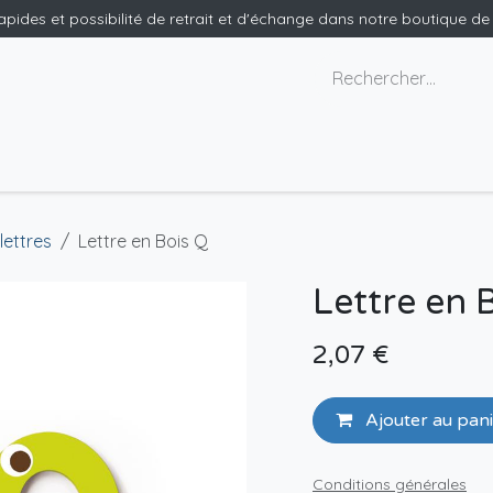
rapides et possibilité de retrait et d'échange dans notre boutique d
x géants
Nous contacter
lettres
Lettre en Bois Q
Lettre en 
2,07
€
Ajouter au pan
Conditions générales