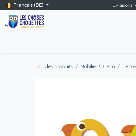
Se rendre au contenu
Français (BE)
Livraisons 
Accueil
Boutique
Catalogue Saint-Nicolas
Blog
Jeu
Tous les produits
Mobilier & Déco
Déco-