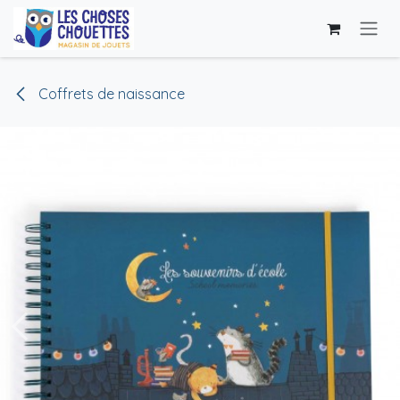
Se rendre au contenu
Coffrets de naissance