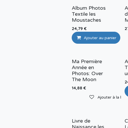
Album Photos
A
Textile les
d
Moustaches
M
24,79
€
2
Ajouter au panier
Ma Première
A
Année en
T
Photos: Over
u
The Moon
2
14,88
€
Ajouter à la list
Livre de
C
Naissance les
L