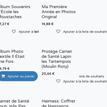
lbum Souvenirs
Ma Première
'École les
Année en Photos
oustaches
Original
7,27
€
14,88
€
Ajouter à la liste de souhaits
Ajouter à la liste de souhaits
Ajouter à la liste de souhait
lbum Photo
Protège Carnet
extile Il Était
de Santé Lapin
ne Fois
les Tartempois
(Moulin Roty)
4,79
€
20,66
€
Ajouter au panier
Ajouter à la liste de souhaits
e de souhaits
Ajouter à la liste de souhait
arnet de Santé
Heimess: Coffret
oup Jolis Pas
de Naissance