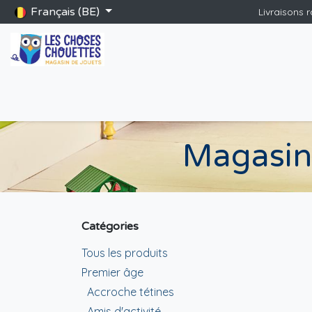
Se rendre au contenu
Français (BE)
Livraisons 
Accueil
Boutique
Catalogue Saint-Nicolas
Blog
Jeu
Magasin 
Catégories
Tous les produits
Premier âge
Accroche tétines
Amis d'activité