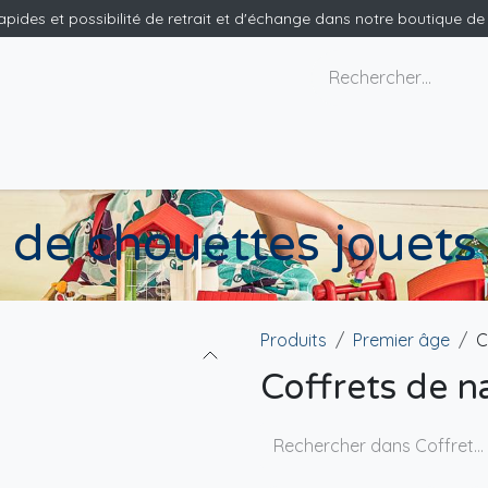
rapides et possibilité de retrait et d'échange dans notre boutique d
x géants
Nous contacter
de chouettes jouets 
Produits
Premier âge
C
Coffrets de n