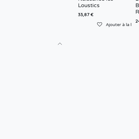
Loustics
B
R
33,87
€
2
Ajouter à la list