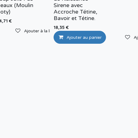
eaux (Moulin
Sirene avec
oty)
Accroche Tétine,
Bavoir et Tétine.
4,71
€
e de souhaits
18,35
€
Ajouter à la liste de souhaits
Ajouter au panier
Aj