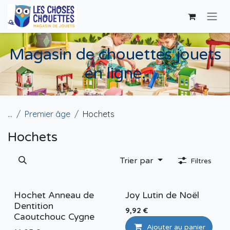
Se rendre au contenu
Magasin de chouettes jouets
en ligne.
...
Premier âge
Hochets
Hochets
Trier par
Filtres
Hochet Anneau de
Joy Lutin de Noël
Dentition
9,92
€
Caoutchouc Cygne
Ajouter au panier