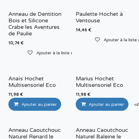
Anneau de Dentition
Paulette Hochet à
Bois et Silicone
Ventouse
Crabe les Aventures
14,46
€
de Paulie
Ajouter à la liste
10,74
€
Ajouter à la liste de souhaits
Anaïs Hochet
Marius Hochet
Multisensoriel Eco
Multisensoriel Eco
11,98
€
11,98
€
Ajouter au panier
Ajouter au panier
Ajouter à la liste de sou
Anneau Caoutchouc
Anneau Caoutchouc
Naturel Renard le
Naturel Baleine le