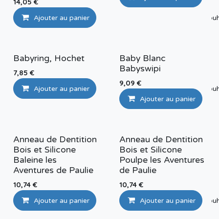
14,05
€
Ajouter au panier
Ajouter à la liste de sou
Babyring, Hochet
Baby Blanc
Babyswipi
7,85
€
9,09
€
Ajouter au panier
Ajouter à la liste de sou
Ajouter au panier
Anneau de Dentition
Anneau de Dentition
Bois et Silicone
Bois et Silicone
Baleine les
Poulpe les Aventures
Aventures de Paulie
de Paulie
10,74
€
10,74
€
Ajouter au panier
Ajouter au panier
Ajouter à la liste de sou