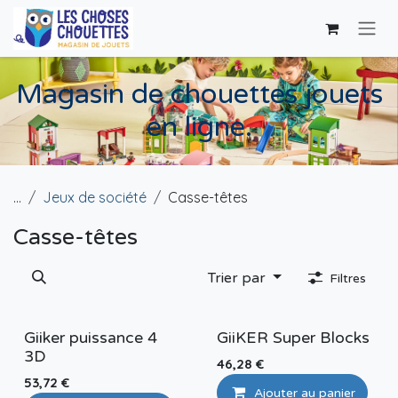
Se rendre au contenu
Magasin de chouettes jouets
en ligne.
...
Jeux de société
Casse-têtes
Casse-têtes
Trier par
Filtres
Giiker puissance 4
GiiKER Super Blocks
3D
46,28
€
53,72
€
Ajouter au panier