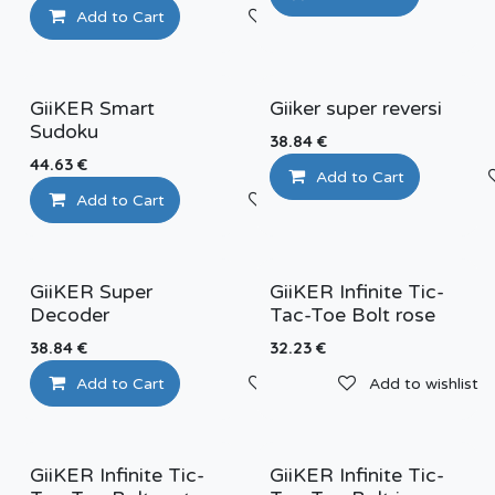
Add to Cart
Add to wishlist
GiiKER Smart
Giiker super reversi
Sudoku
38.84
€
44.63
€
Add to Cart
Add to Cart
Add to wishlist
GiiKER Super
GiiKER Infinite Tic-
Decoder
Tac-Toe Bolt rose
38.84
€
32.23
€
Add to Cart
Add to wishlist
Add to wishlist
GiiKER Infinite Tic-
GiiKER Infinite Tic-