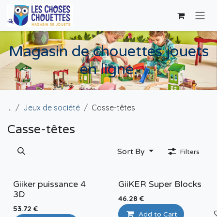
Skip to Content
Magasin de chouettes jouets
en ligne.
...
Jeux de société
Casse-têtes
Casse-têtes
Sort By
Filters
Giiker puissance 4
GiiKER Super Blocks
3D
46.28
€
53.72
€
Add to Cart