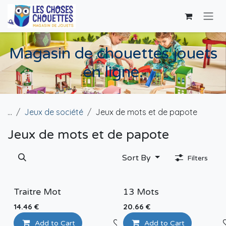
Skip to Content
Magasin de chouettes jouets
en ligne.
...
Jeux de société
Jeux de mots et de papote
Jeux de mots et de papote
Sort By
Filters
Traitre Mot
13 Mots
14.46
€
20.66
€
Add to Cart
Add to wishlist
Add to Cart