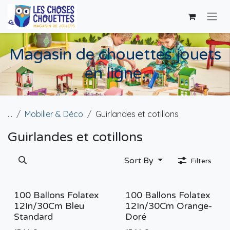
Skip to Content
Magasin de chouettes jouets
en ligne.
...
Mobilier & Déco
Guirlandes et cotillons
Guirlandes et cotillons
Sort By
Filters
100 Ballons Folatex
100 Ballons Folatex
12In/30Cm Bleu
12In/30Cm Orange-
Standard
Doré