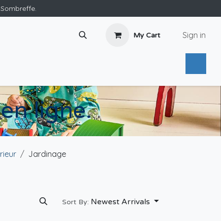
e Sombreffe.
Sign in
My Cart
en ligne.
rieur
Jardinage
Newest Arrivals
Sort By: