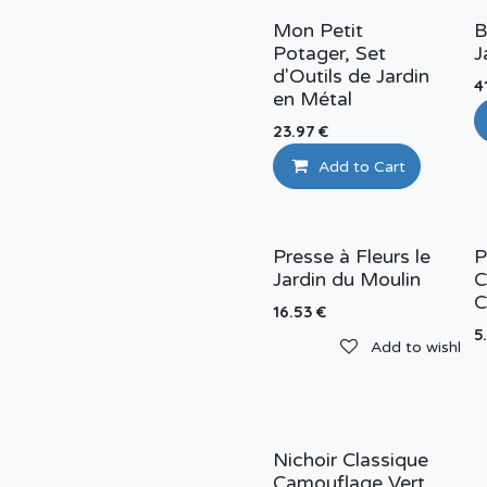
Mon Petit
B
Potager, Set
J
d'Outils de Jardin
4
en Métal
23.97
€
Add to Cart
Presse à Fleurs le
P
Jardin du Moulin
C
C
16.53
€
5
Add to wishlist
Nichoir Classique
Camouflage Vert