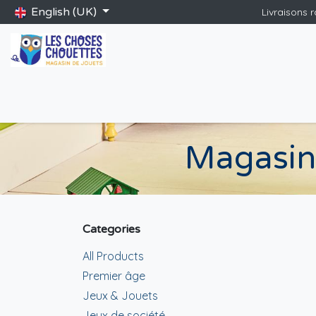
Skip to Content
English (UK)
Livraisons 
Accueil
Shop
Catalogue Saint-Nicolas
Blog
Jeux gé
Magasin 
Categories
All Products
Premier âge
Jeux & Jouets
Jeux de société