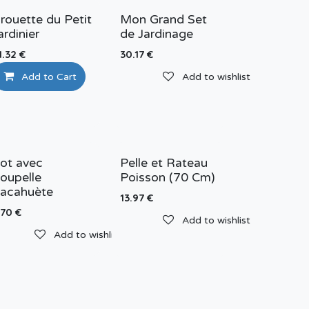
rouette du Petit
Mon Grand Set
ardinier
de Jardinage
1.32
€
30.17
€
Add to Cart
Add to wishlist
Add to wishlist
Add to wishlist
ot avec
Pelle et Rateau
oupelle
Poisson (70 Cm)
acahuète
13.97
€
.70
€
Add to wishlist
Add to wishlist