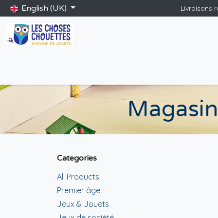
Skip to Content
English (UK)
Livraisons 
Accueil
Shop
Catalogue Saint-Nicolas
Blog
Jeux gé
Magasin 
Categories
All Products
Premier âge
Jeux & Jouets
Jeux de société