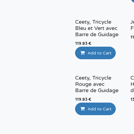
Ceety, Tricycle
J
Bleu et Vert avec
F
Barre de Guidage
1
119.83
€
Add to Cart
Ceety, Tricycle
C
Rouge avec
H
Barre de Guidage
d
119.83
€
1
Add to Cart