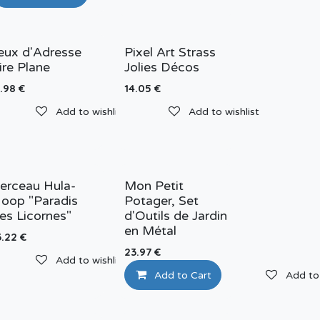
eux d'Adresse
Pixel Art Strass
ire Plane
Jolies Décos
1.98
€
14.05
€
Add to wishlist
Add to wishlist
Add to wishlist
erceau Hula-
Mon Petit
oop "Paradis
Potager, Set
es Licornes"
d'Outils de Jardin
en Métal
3.22
€
23.97
€
Add to wishlist
Add to wishlist
Add to Cart
Add to 