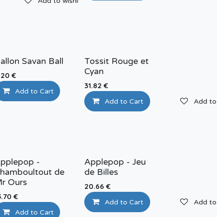
Add to wishlist
Add to wishlist
allon Savan Ball
Tossit Rouge et
Cyan
.20
€
31.82
€
Add to Cart
Add to wishlist
Add to Cart
Add to 
Add to wishlist
pplepop -
Applepop - Jeu
hamboultout de
de Billes
r Ours
20.66
€
5.70
€
Add to wishlist
Add to Cart
Add to 
Add to Cart
Add to wishlist