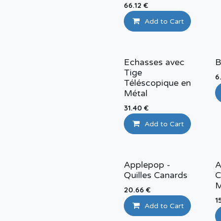
66.12
€
Add to Cart
Echasses avec
B
Tige
6
Téléscopique en
Métal
31.40
€
Add to Cart
Applepop -
A
Quilles Canards
C
M
20.66
€
1
Add to Cart