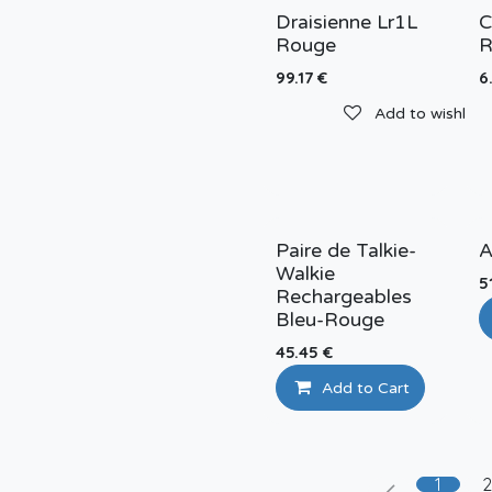
Draisienne Lr1L
C
Rouge
R
99.17
€
6
Add to wishlist
Paire de Talkie-
A
Walkie
5
Rechargeables
Bleu-Rouge
45.45
€
Add to Cart
1
2