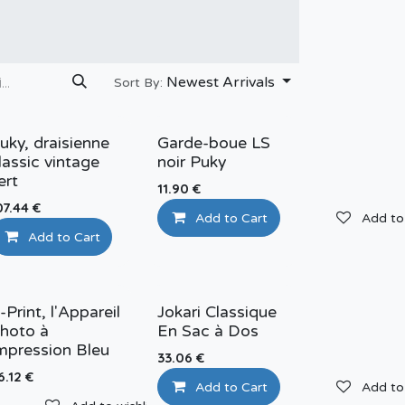
Newest Arrivals
Sort By:
uky, draisienne
Garde-boue LS
lassic vintage
noir Puky
ert
11.90
€
07.44
€
Add to wishlist
Add to Cart
Add to 
Add to Cart
Add to wishlist
-Print, l'Appareil
Jokari Classique
hoto à
En Sac à Dos
mpression Bleu
33.06
€
6.12
€
Add to Cart
Add to 