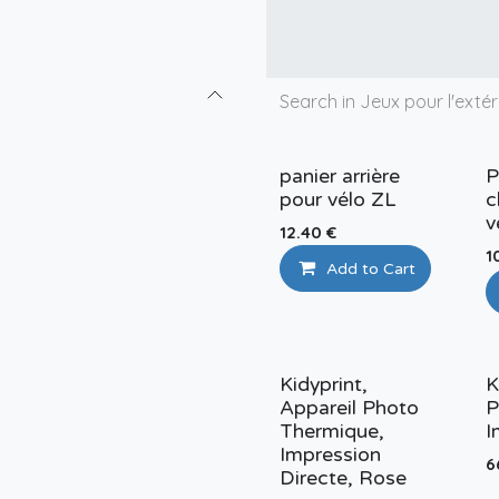
panier arrière
P
pour vélo ZL
c
v
12.40
€
1
Add to Cart
Kidyprint,
K
Appareil Photo
P
Thermique,
I
Impression
6
Directe, Rose