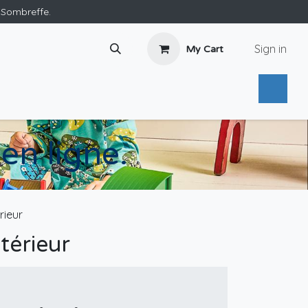
e Sombreffe.
Sign in
My Cart
en ligne.
rieur
térieur