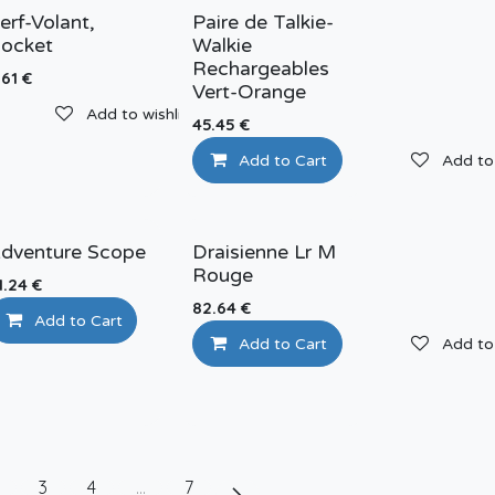
erf-Volant,
Paire de Talkie-
ocket
Walkie
Rechargeables
.61
€
Vert-Orange
Add to wishlist
45.45
€
Add to Cart
Add to 
dventure Scope
Draisienne Lr M
Rouge
1.24
€
82.64
€
Add to Cart
Add to wishlist
Add to Cart
Add to 
Add to wishlist
3
4
…
7