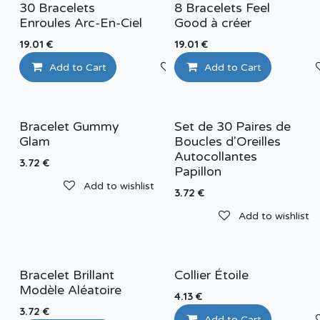
30 Bracelets
8 Bracelets Feel
Enroules Arc-En-Ciel
Good à créer
19.01
€
19.01
€
Add to Cart
Add to wishlist
Add to Cart
Bracelet Gummy
Set de 30 Paires de
Glam
Boucles d'Oreilles
Autocollantes
3.72
€
Papillon
Add to wishlist
3.72
€
Add to wishlist
Bracelet Brillant
Collier Étoile
Modèle Aléatoire
4.13
€
3.72
€
Add to Cart