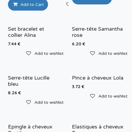
Add to Cart
Add to wishlist
Set bracelet et
Serre-tête Samantha
collier Alina
rose
7.44
€
6.20
€
Add to wishlist
Add to wishlist
Serre-tête Lucille
Pince à cheveux Lola
bleu
3.72
€
8.26
€
Add to wishlist
Add to wishlist
Epingle à cheveux
Elastiques à cheveux