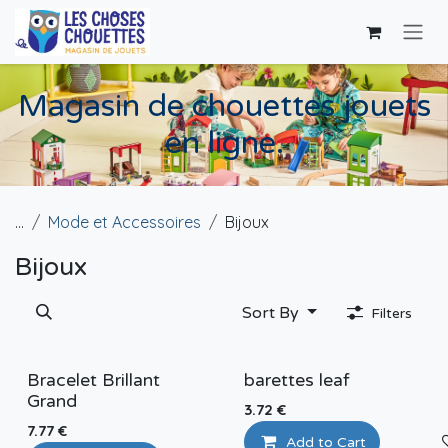
Skip to Content
Magasin de chouettes jouets
en ligne.
...
Mode et Accessoires
Bijoux
Bijoux
Sort By
Filters
Bracelet Brillant
barettes leaf
Grand
3.72
€
7.77
€
Add to Cart