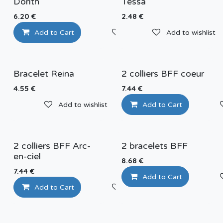
Dorith
Tessa
6.20
€
2.48
€
Add to Cart
Add to wishlist
Add to wishlist
Bracelet Reina
2 colliers BFF coeur
4.55
€
7.44
€
Add to wishlist
Add to Cart
2 colliers BFF Arc-
2 bracelets BFF
en-ciel
8.68
€
7.44
€
Add to Cart
Add to Cart
Add to wishlist