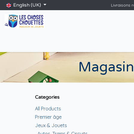
Skip to Content
English (UK)
Livraisons 
Accueil
Shop
Catalogue Saint-Nicolas
Blog
Jeux gé
Magasin 
Categories
All Products
Premier âge
Jeux & Jouets
Autos, Trains & Circuits