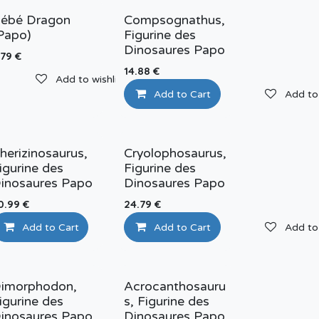
ébé Dragon
Compsognathus,
Papo)
Figurine des
Dinosaures Papo
.79
€
Add to wishlist
14.88
€
Add to wishlist
Add to Cart
Add to 
herizinosaurus,
Cryolophosaurus,
igurine des
Figurine des
inosaures Papo
Dinosaures Papo
0.99
€
24.79
€
Add to wishlist
Add to Cart
Add to wishlist
Add to Cart
Add to 
imorphodon,
Acrocanthosauru
igurine des
s, Figurine des
inosaures Papo
Dinosaures Papo