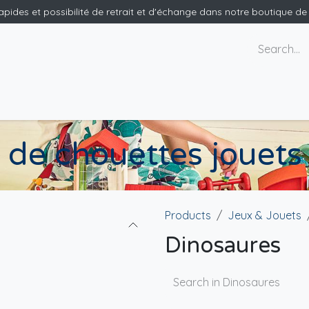
rapides et possibilité de retrait et d'échange dans notre boutique d
ants
Nous contacter
de chouettes jouets 
Products
Jeux & Jouets
Dinosaures