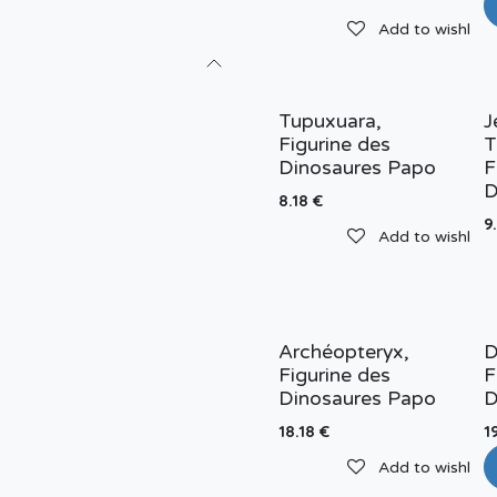
Add to wishlist
Tupuxuara,
J
Figurine des
T
Dinosaures Papo
F
D
8.18
€
9
Add to wishlist
Archéopteryx,
D
Figurine des
F
Dinosaures Papo
D
18.18
€
1
Add to wishlist