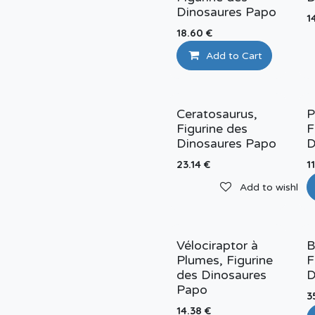
Dinosaures Papo
1
18.60
€
Add to Cart
Ceratosaurus,
P
Figurine des
F
Dinosaures Papo
D
23.14
€
1
Add to wishlist
Vélociraptor à
B
Plumes, Figurine
F
des Dinosaures
D
Papo
3
14.38
€