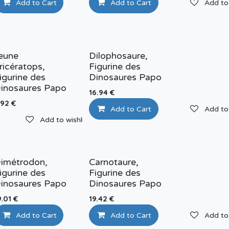
Add to Cart
Add to wishlist
Add to Cart
Add to 
eune
Dilophosaure,
ricératops,
Figurine des
igurine des
Dinosaures Papo
inosaures Papo
16.94
€
.92
€
Add to Cart
Add to 
Add to wishlist
imétrodon,
Carnotaure,
igurine des
Figurine des
inosaures Papo
Dinosaures Papo
9.01
€
19.42
€
Add to Cart
Add to wishlist
Add to Cart
Add to 