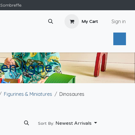
e Sombreffe.
Sign in
My Cart
en ligne.
Figurines & Miniatures
Dinosaures
Newest Arrivals
Sort By: