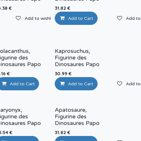
4.38
€
31.82
€
Add to wishlist
Add to Cart
Add to 
Add to wishlist
olacanthus,
Kaprosuchus,
igurine des
Figurine des
inosaures Papo
Dinosaures Papo
1.16
€
30.99
€
Add to Cart
Add to wishlist
Add to Cart
Add to 
aryonyx,
Apatosaure,
igurine des
Figurine des
inosaures Papo
Dinosaures Papo
5.54
€
31.82
€