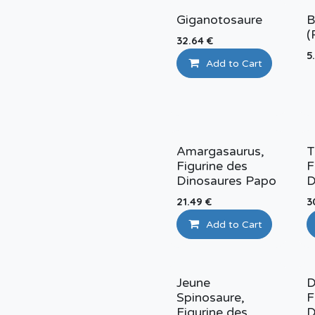
Giganotosaure
B
(
32.64
€
5
Add to Cart
Amargasaurus,
T
Figurine des
F
Dinosaures Papo
D
21.49
€
3
Add to Cart
Jeune
D
Spinosaure,
F
Figurine des
D