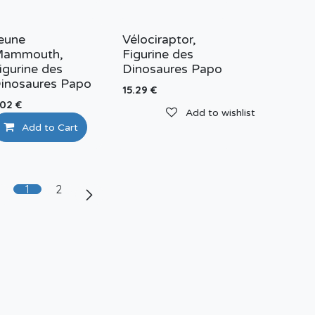
eune
Vélociraptor,
ammouth,
Figurine des
igurine des
Dinosaures Papo
inosaures Papo
15.29
€
.02
€
Add to wishlist
Add to Cart
Add to wishlist
1
2