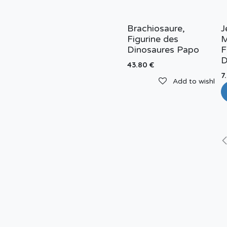
Brachiosaure,
J
Figurine des
M
Dinosaures Papo
F
D
43.80
€
7
Add to wishlist