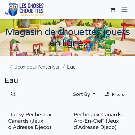
Skip to Content
Magasin de chouettes jouets
en ligne.
...
Jeux pour l'extérieur
Eau
Eau
Sort By
Filters
Ducky Pêche aux
Pêche aux Canards
Canards (Jeux
Arc-En-Ciel* (Jeux
d'Adresse Djeco)
d'Adresse Djeco)