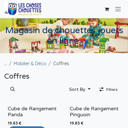
Skip to Content
Magasin de chouettes jouets
en ligne.
...
Mobilier & Déco
Coffres
Coffres
Sort By
Filters
Cube de Rangement
Cube de Rangement
Panda
Pinguoin
19.83
€
19.83
€