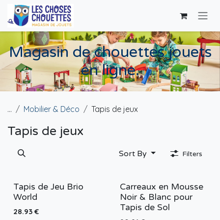
Skip to Content
Magasin de chouettes jouets
en ligne.
...
Mobilier & Déco
Tapis de jeux
Tapis de jeux
Sort By
Filters
Tapis de Jeu Brio
Carreaux en Mousse
World
Noir & Blanc pour
Tapis de Sol
28.93
€