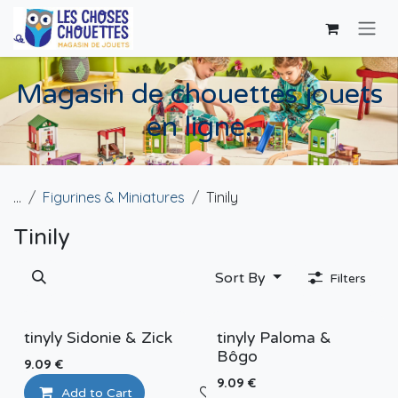
Skip to Content
Magasin de chouettes jouets
en ligne.
...
Figurines & Miniatures
Tinily
Tinily
Sort By
Filters
tinyly Sidonie & Zick
tinyly Paloma &
Bôgo
9.09
€
9.09
€
Add to Cart
Add to wishlist